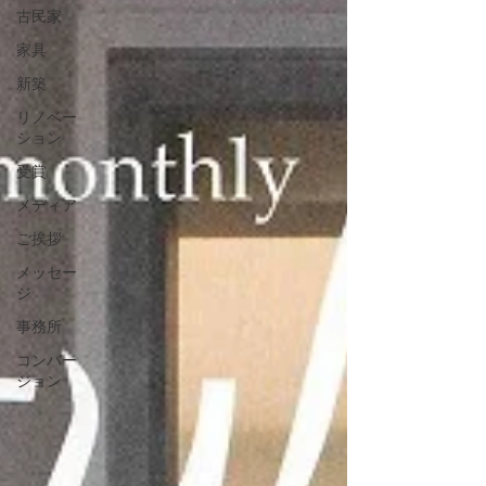
古民家
家具
新築
リノベー
ション
受賞
メディア
ご挨拶
メッセー
ジ
事務所
コンバー
ジョン