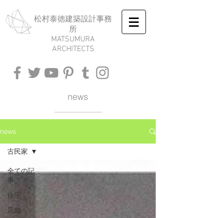
​松村泰徳建築設計事務
所
MATSUMURA
ARCHITECTS
news
news
古民家
全ての記
事
住宅
店舗