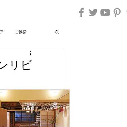
ア
ご挨拶
ンリビ
す。
さい。