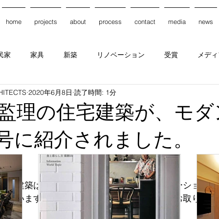
home
projects
about
process
contact
media
news
民家
家具
新築
リノベーション
受賞
メディ
HITECTS
2020年6月8日
読了時間: 1分
バージョン
監理の住宅建築が、モダ
51号に紹介されました。
住宅建築は大正期に建築された古民家リノベーションで
れています。お立ち寄りの際は、是非お手にお取りくだ