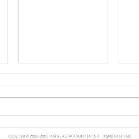
新年
Ａ－Ｓｔｙｌｅ＃２１７
Copyright © 2020-2025 MATSUMURA ARCHITECTS All Rights Reserved.