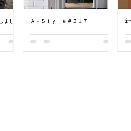
しまし
Ａ－Ｓｔｙｌｅ＃２１７
新