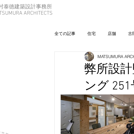
松村泰徳建築設計事務所
TSUMURA ARCHITECTS
全ての記事
住宅
店舗
古
MATSUMURA ARC
メッセージ
事務所
コン
弊所設計
ング 2
更新日：
2021年3月10日
2020.06.08
この度、紹介された
全国の書店で販売さ