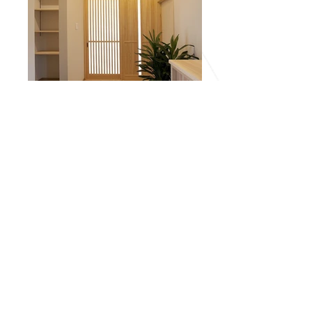
法隆寺の家 / 奈良県斑鳩町
法隆寺から程近くの旧村の一角、四人家族
（若いご夫婦と小さなお子さんお二人）のため
の住宅建築である。計画は広い畑地で一部を宅
地に転用するところからのスタートだった。施
主の希望するライフスタイルや所要室を勘案し
つつ、残される畑地の使い勝手や資産価値を考
慮しながら、慎重に敷地の大きさや形を検討し
た。